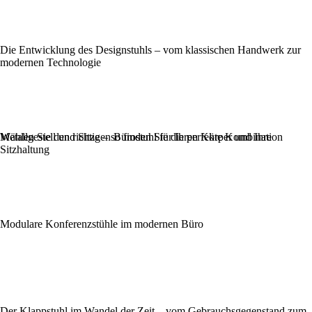
Die Entwicklung des Designstuhls – vom klassischen Handwerk zur
modernen Technologie
Metallgestell und Sitze – so finden Sie die perfekte Kombination
Wählen Sie den richtigen Bürostuhl für Ihren Körper und Ihre
Sitzhaltung
Modulare Konferenzstühle im modernen Büro
Der Klappstuhl im Wandel der Zeit – vom Gebrauchsgegenstand zum