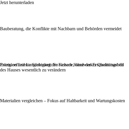
Jetzt herunterladen
Bauberatung, die Konflikte mit Nachbarn und Behörden vermeidet
Präzision und Langlebigkeit: So sichern Handwerker Qualitätsarbeit
Energieeffiziente Sanierung der Fassade, ohne das Erscheinungsbild
des Hauses wesentlich zu verändern
Materialien vergleichen – Fokus auf Haltbarkeit und Wartungskosten