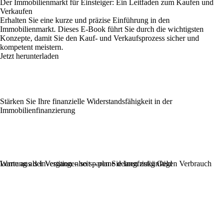
Der Immobilienmarkt für Einsteiger: Ein Leitfaden zum Kaufen und
Verkaufen
Erhalten Sie eine kurze und präzise Einführung in den
Immobilienmarkt. Dieses E-Book führt Sie durch die wichtigsten
Konzepte, damit Sie den Kauf- und Verkaufsprozess sicher und
kompetent meistern.
Jetzt herunterladen
Stärken Sie Ihre finanzielle Widerstandsfähigkeit in der
Immobilienfinanzierung
Wartung als Investition – so sparen Sie langfristig Geld
Lerne aus der Vergangenheit – plane deinen zukünftigen Verbrauch