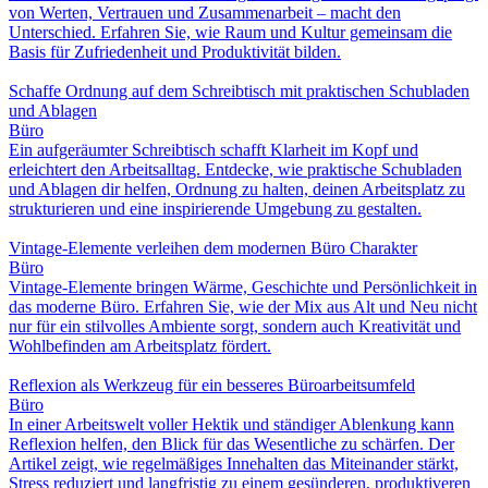
von Werten, Vertrauen und Zusammenarbeit – macht den
Unterschied. Erfahren Sie, wie Raum und Kultur gemeinsam die
Basis für Zufriedenheit und Produktivität bilden.
Schaffe Ordnung auf dem Schreibtisch mit praktischen Schubladen
und Ablagen
Büro
Ein aufgeräumter Schreibtisch schafft Klarheit im Kopf und
erleichtert den Arbeitsalltag. Entdecke, wie praktische Schubladen
und Ablagen dir helfen, Ordnung zu halten, deinen Arbeitsplatz zu
strukturieren und eine inspirierende Umgebung zu gestalten.
Vintage-Elemente verleihen dem modernen Büro Charakter
Büro
Vintage-Elemente bringen Wärme, Geschichte und Persönlichkeit in
das moderne Büro. Erfahren Sie, wie der Mix aus Alt und Neu nicht
nur für ein stilvolles Ambiente sorgt, sondern auch Kreativität und
Wohlbefinden am Arbeitsplatz fördert.
Reflexion als Werkzeug für ein besseres Büroarbeitsumfeld
Büro
In einer Arbeitswelt voller Hektik und ständiger Ablenkung kann
Reflexion helfen, den Blick für das Wesentliche zu schärfen. Der
Artikel zeigt, wie regelmäßiges Innehalten das Miteinander stärkt,
Stress reduziert und langfristig zu einem gesünderen, produktiveren