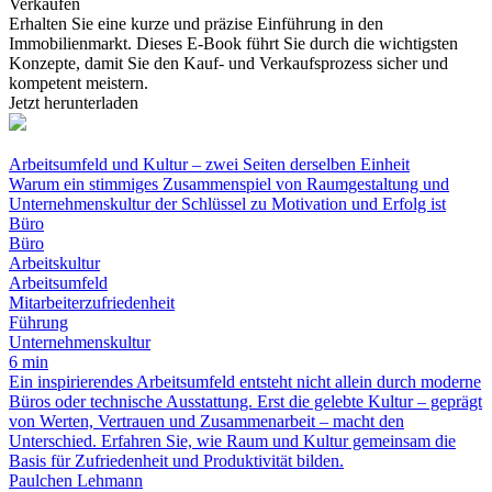
Verkaufen
Erhalten Sie eine kurze und präzise Einführung in den
Immobilienmarkt. Dieses E-Book führt Sie durch die wichtigsten
Konzepte, damit Sie den Kauf- und Verkaufsprozess sicher und
kompetent meistern.
Jetzt herunterladen
Arbeitsumfeld und Kultur – zwei Seiten derselben Einheit
Warum ein stimmiges Zusammenspiel von Raumgestaltung und
Unternehmenskultur der Schlüssel zu Motivation und Erfolg ist
Büro
Büro
Arbeitskultur
Arbeitsumfeld
Mitarbeiterzufriedenheit
Führung
Unternehmenskultur
6 min
Ein inspirierendes Arbeitsumfeld entsteht nicht allein durch moderne
Büros oder technische Ausstattung. Erst die gelebte Kultur – geprägt
von Werten, Vertrauen und Zusammenarbeit – macht den
Unterschied. Erfahren Sie, wie Raum und Kultur gemeinsam die
Basis für Zufriedenheit und Produktivität bilden.
Paulchen Lehmann