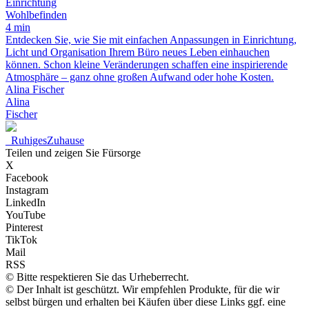
Einrichtung
Wohlbefinden
4 min
Entdecken Sie, wie Sie mit einfachen Anpassungen in Einrichtung,
Licht und Organisation Ihrem Büro neues Leben einhauchen
können. Schon kleine Veränderungen schaffen eine inspirierende
Atmosphäre – ganz ohne großen Aufwand oder hohe Kosten.
Alina Fischer
Alina
Fischer
_
RuhigesZuhause
Teilen und zeigen Sie Fürsorge
X
Facebook
Instagram
LinkedIn
YouTube
Pinterest
TikTok
Mail
RSS
© Bitte respektieren Sie das Urheberrecht.
© Der Inhalt ist geschützt. Wir empfehlen Produkte, für die wir
selbst bürgen und erhalten bei Käufen über diese Links ggf. eine