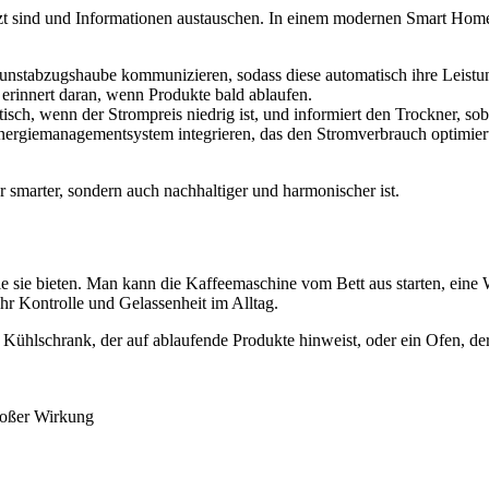
etzt sind und Informationen austauschen. In einem modernen Smart Hom
nstabzugshaube kommunizieren, sodass diese automatisch ihre Leistu
erinnert daran, wenn Produkte bald ablaufen.
ch, wenn der Strompreis niedrig ist, und informiert den Trockner, soba
Energiemanagementsystem integrieren, das den Stromverbrauch optimie
 smarter, sondern auch nachhaltiger und harmonischer ist.
, die sie bieten. Man kann die Kaffeemaschine vom Bett aus starten, eine
hr Kontrolle und Gelassenheit im Alltag.
 Kühlschrank, der auf ablaufende Produkte hinweist, oder ein Ofen, d
roßer Wirkung