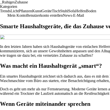
_
RuhigesZuhause
Kategorien
Trends
Licht
Pflanzen
Kunst
Geräte
Tisch
Stuhl
Sofa
Helfen
Boden
Mein Konto
Benutzerkonto erstellen
News-E-Mail
Smarte Haushaltsgeräte, die das Zuhause v
In den letzten Jahren haben sich Haushaltsgeräte von einfachen Helfer
kommunizieren, sich an unsere Gewohnheiten anpassen und den Alltag k
wie tragen sie dazu bei, ein vernetztes Zuhause zu schaffen?
Was macht ein Haushaltsgerät „smart“?
Ein smartes Haushaltsgerät zeichnet sich dadurch aus, dass es mit dem
Waschmaschine vom Büro aus starten, eine Benachrichtigung erhalten,
Doch es geht um mehr als nur Fernsteuerung. Moderne Geräte lernen a
während ein Trockner die Laufzeit automatisch an die Restfeuchtigkeit
Wenn Geräte miteinander sprechen