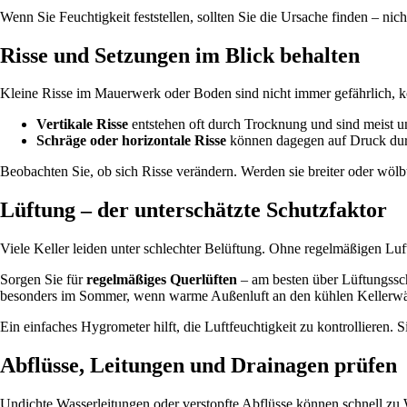
Wenn Sie Feuchtigkeit feststellen, sollten Sie die Ursache finden – nic
Risse und Setzungen im Blick behalten
Kleine Risse im Mauerwerk oder Boden sind nicht immer gefährlich,
Vertikale Risse
entstehen oft durch Trocknung und sind meist u
Schräge oder horizontale Risse
können dagegen auf Druck dur
Beobachten Sie, ob sich Risse verändern. Werden sie breiter oder wölb
Lüftung – der unterschätzte Schutzfaktor
Viele Keller leiden unter schlechter Belüftung. Ohne regelmäßigen Luf
Sorgen Sie für
regelmäßiges Querlüften
– am besten über Lüftungssch
besonders im Sommer, wenn warme Außenluft an den kühlen Kellerwä
Ein einfaches Hygrometer hilft, die Luftfeuchtigkeit zu kontrollieren. Si
Abflüsse, Leitungen und Drainagen prüfen
Undichte Wasserleitungen oder verstopfte Abflüsse können schnell zu 