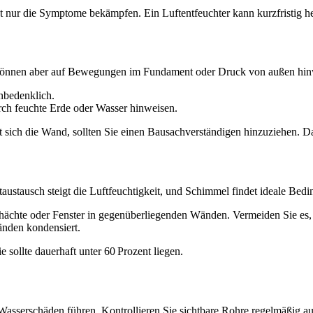
ht nur die Symptome bekämpfen. Ein Luftentfeuchter kann kurzfristig hel
 können aber auf Bewegungen im Fundament oder Druck von außen hin
nbedenklich.
ch feuchte Erde oder Wasser hinweisen.
t sich die Wand, sollten Sie einen Bausachverständigen hinzuziehen. Da
taustausch steigt die Luftfeuchtigkeit, und Schimmel findet ideale Bed
ächte oder Fenster in gegenüberliegenden Wänden. Vermeiden Sie es, Ke
nden kondensiert.
e sollte dauerhaft unter 60 Prozent liegen.
Wasserschäden führen. Kontrollieren Sie sichtbare Rohre regelmäßig au