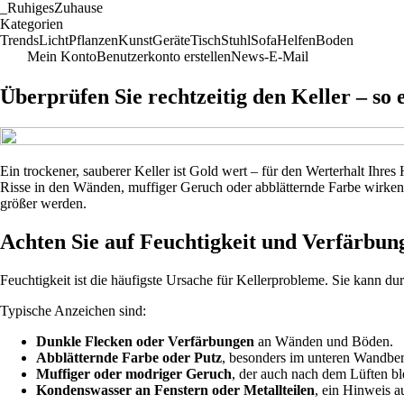
_
RuhigesZuhause
Kategorien
Trends
Licht
Pflanzen
Kunst
Geräte
Tisch
Stuhl
Sofa
Helfen
Boden
Mein Konto
Benutzerkonto erstellen
News-E-Mail
Überprüfen Sie rechtzeitig den Keller – so
Ein trockener, sauberer Keller ist Gold wert – für den Werterhalt Ihr
Risse in den Wänden, muffiger Geruch oder abblätternde Farbe wirken h
größer werden.
Achten Sie auf Feuchtigkeit und Verfärbun
Feuchtigkeit ist die häufigste Ursache für Kellerprobleme. Sie kann 
Typische Anzeichen sind:
Dunkle Flecken oder Verfärbungen
an Wänden und Böden.
Abblätternde Farbe oder Putz
, besonders im unteren Wandber
Muffiger oder modriger Geruch
, der auch nach dem Lüften ble
Kondenswasser an Fenstern oder Metallteilen
, ein Hinweis a