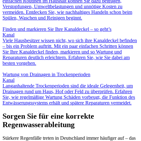
einfachen Routinen im Haushalt können Sie dazu beitragen,
Verstopfungen, Umweltbelastungen und unnötige Kosten zu
vermeiden. Entdecken Sie, wie nachhaltiges Handeln schon beim
Spülen, Waschen und Reinigen beginnt.
Finden und markieren Sie Ihre Kanaldeckel – so geht’s
Kanal
Viele Hausbesitzer wissen nicht, wo sich ihre Kanaldeckel befinden
– bis ein Problem auftritt. Mit ein paar einfachen Schritten können
Sie Ihre Kanaldeckel finden, markieren und so Wartung und
Reparaturen deutlich erleichtern. Erfahren Sie, wie Sie dabei am
besten vorgehen.
Wartung von Drainagen in Trockenperioden
Kanal
Langanhaltende Trockenperioden sind die ideale Gelegenheit, um
Drainagen rund um Haus, Hof oder Feld zu überprüfen. Erfahren
Sie, wie regelmäßige Wartung Schäden vorbeugt, die Funktion des
Entwässerungssystems erhält und spätere Reparaturen vermeidet.
Sorgen Sie für eine korrekte
Regenwasserableitung
Stärkere Regenfälle treten in Deutschland immer häufiger auf – das