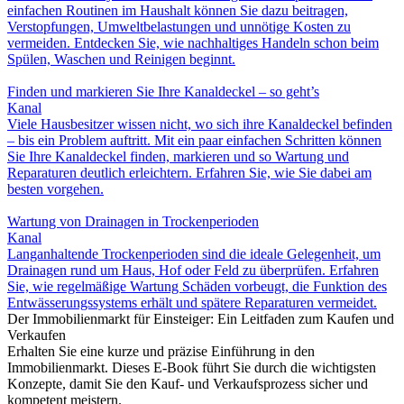
einfachen Routinen im Haushalt können Sie dazu beitragen,
Verstopfungen, Umweltbelastungen und unnötige Kosten zu
vermeiden. Entdecken Sie, wie nachhaltiges Handeln schon beim
Spülen, Waschen und Reinigen beginnt.
Finden und markieren Sie Ihre Kanaldeckel – so geht’s
Kanal
Viele Hausbesitzer wissen nicht, wo sich ihre Kanaldeckel befinden
– bis ein Problem auftritt. Mit ein paar einfachen Schritten können
Sie Ihre Kanaldeckel finden, markieren und so Wartung und
Reparaturen deutlich erleichtern. Erfahren Sie, wie Sie dabei am
besten vorgehen.
Wartung von Drainagen in Trockenperioden
Kanal
Langanhaltende Trockenperioden sind die ideale Gelegenheit, um
Drainagen rund um Haus, Hof oder Feld zu überprüfen. Erfahren
Sie, wie regelmäßige Wartung Schäden vorbeugt, die Funktion des
Entwässerungssystems erhält und spätere Reparaturen vermeidet.
Der Immobilienmarkt für Einsteiger: Ein Leitfaden zum Kaufen und
Verkaufen
Erhalten Sie eine kurze und präzise Einführung in den
Immobilienmarkt. Dieses E-Book führt Sie durch die wichtigsten
Konzepte, damit Sie den Kauf- und Verkaufsprozess sicher und
kompetent meistern.