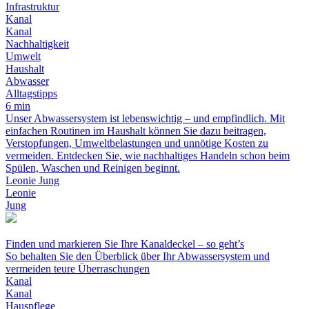
Infrastruktur
Kanal
Kanal
Nachhaltigkeit
Umwelt
Haushalt
Abwasser
Alltagstipps
6 min
Unser Abwassersystem ist lebenswichtig – und empfindlich. Mit
einfachen Routinen im Haushalt können Sie dazu beitragen,
Verstopfungen, Umweltbelastungen und unnötige Kosten zu
vermeiden. Entdecken Sie, wie nachhaltiges Handeln schon beim
Spülen, Waschen und Reinigen beginnt.
Leonie Jung
Leonie
Jung
Finden und markieren Sie Ihre Kanaldeckel – so geht’s
So behalten Sie den Überblick über Ihr Abwassersystem und
vermeiden teure Überraschungen
Kanal
Kanal
Hauspflege