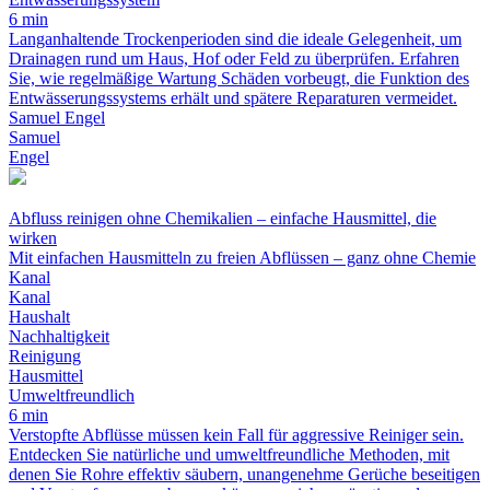
6 min
Langanhaltende Trockenperioden sind die ideale Gelegenheit, um
Drainagen rund um Haus, Hof oder Feld zu überprüfen. Erfahren
Sie, wie regelmäßige Wartung Schäden vorbeugt, die Funktion des
Entwässerungssystems erhält und spätere Reparaturen vermeidet.
Samuel Engel
Samuel
Engel
Abfluss reinigen ohne Chemikalien – einfache Hausmittel, die
wirken
Mit einfachen Hausmitteln zu freien Abflüssen – ganz ohne Chemie
Kanal
Kanal
Haushalt
Nachhaltigkeit
Reinigung
Hausmittel
Umweltfreundlich
6 min
Verstopfte Abflüsse müssen kein Fall für aggressive Reiniger sein.
Entdecken Sie natürliche und umweltfreundliche Methoden, mit
denen Sie Rohre effektiv säubern, unangenehme Gerüche beseitigen