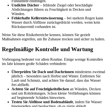
Fundament eindringen.
Undichte Dächer
– fehlende Ziegel oder beschädigte
Abdichtungen führen zu Feuchtigkeit in Decken und
Wänden.
Fehlerhafte Kellerentwässerung
– bei starkem Regen kann
Wasser durch Abflüsse zurückgedrückt werden, wenn kein
Rückstauventil vorhanden ist.
Wenn Sie diese Risikobereiche kennen, können Sie gezielt
Maßnahmen ergreifen, um Ihr Zuhause trocken und sicher zu halten.
Regelmäßige Kontrolle und Wartung
Vorbeugung bedeutet vor allem Routine. Einige wenige Kontrollen
im Jahr können große Schäden verhindern:
Überprüfen Sie Dach und Dachrinnen
mindestens zweimal
jährlich – besonders nach Herbst und Winter. Entfernen Sie
Laub und Schmutz, und achten Sie darauf, dass das Wasser
frei abfließt.
Achten Sie auf Feuchtigkeitsflecken
an Wänden, Decken
und um Rohrleitungen. Schon kleine Verfärbungen können
auf beginnende Schäden hinweisen.
Testen Sie Abflüsse und Bodenabläufe
, indem Sie Wasser
hineingießen und beobachten, ob es zügig abläuft.